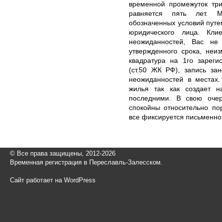
временной промежуток три
равняется пять лет. 
обозначенных условий путе
юридического лица. Кли
неожиданностей, Вас не
утвержденного срока, неи
квадратура на 1го зареги
(ст.50 ЖК РФ), запись за
неожиданностей в местах
жилья так как создает н
последними. В свою оче
спокойны относительно по
все фиксируется письменно
© Все права защищены, 2012-2026
Временная регистрация в Переславль-Залесском.
Сайт работает на WordPress