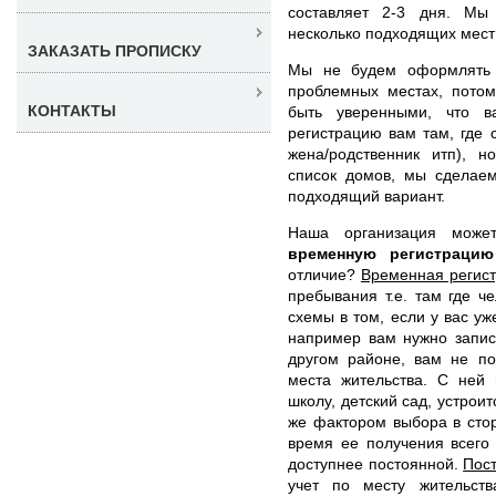
составляет 2-3 дня. Мы
несколько подходящих мест 
ЗАКАЗАТЬ ПРОПИСКУ
Мы не будем оформлять р
проблемных местах, пото
КОНТАКТЫ
быть уверенными, что в
регистрацию вам там, где 
жена/родственник итп), 
список домов, мы сделаем
подходящий вариант.
Наша организация мож
временную регистраци
отличие?
Временная регис
пребывания т.е. там где ч
схемы в том, если у вас уж
например вам нужно запис
другом районе, вам не по
места жительства. С ней 
школу, детский сад, устроит
же фактором выбора в стор
время ее получения всего
доступнее постоянной.
Пос
учет по месту жительст